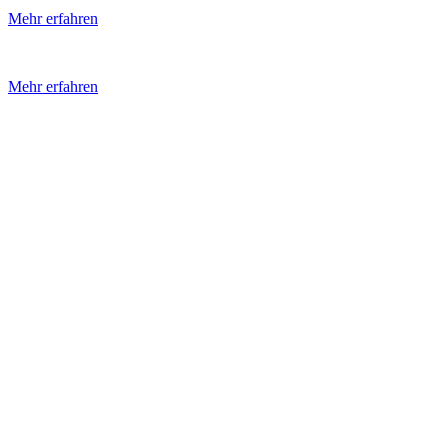
Mehr erfahren
Dachbegrünung
Mehr erfahren
Des Weiteren bieten wir Ihnen zusätzlich dazu noch folgende
weitere Leistungen an:
Flachdächer
Zimmererarbeiten
Dachklempnerarbeiten
Fassadenbekleidung
Balkone & Terrassen
Carports
Asbestsanierung
Gerüstbau
Taubenabwehr
Dachwartungen
Dachreparaturen
WARUM SIE UNS VERTRAUEN KÖNNEN?