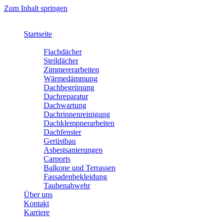
Zum Inhalt springen
Startseite
Leistungen
Flachdächer
Steildächer
Zimmererarbeiten
Wärmedämmung
Dachbegrünung
Dachreparatur
Dachwartung
Dachrinnenreinigung
Dachklempnerarbeiten
Dachfenster
Gerüstbau
Asbestsanierungen
Carports
Balkone und Terrassen
Fassadenbekleidung
Taubenabwehr
Über uns
Kontakt
Karriere