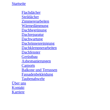
Startseite
Leistungen
Flachdächer
Steildächer
Zimmererarbeiten
Wärmedämmung
Dachbegrünung
Dachreparatur
Dachwartung
Dachrinnenreinigung
Dachklempnerarbeiten
Dachfenster
Gerüstbau
Asbestsanierungen
Carports
Balkone und Terrassen
Fassadenbekleidung
Taubenabwehr
Über uns
Kontakt
Karriere
Startseite