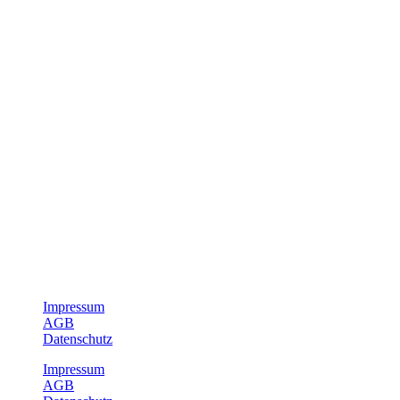
20 Jahre Erfahrung
Kundenservice
WIR LEGEN WERT AUF QUALITÄT...
deswegen setzten wir bei unseren Lieferanten stets auf Produkte von
namhaften, führenden Herstellern. So können wir Ihnen
hochwertige Arbeit mit qualitativen Materialien bieten.
Impressum
AGB
Datenschutz
Impressum
AGB