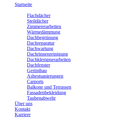
Startseite
Leistungen
Flachdächer
Steildächer
Zimmererarbeiten
Wärmedämmung
Dachbegrünung
Dachreparatur
Dachwartung
Dachrinnenreinigung
Dachklempnerarbeiten
Dachfenster
Gerüstbau
Asbestsanierungen
Carports
Balkone und Terrassen
Fassadenbekleidung
Taubenabwehr
Über uns
Kontakt
Karriere
Zimmererarbeiten