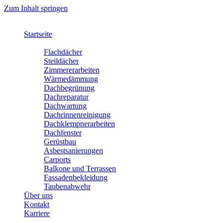
Zum Inhalt springen
Startseite
Leistungen
Flachdächer
Steildächer
Zimmererarbeiten
Wärmedämmung
Dachbegrünung
Dachreparatur
Dachwartung
Dachrinnenreinigung
Dachklempnerarbeiten
Dachfenster
Gerüstbau
Asbestsanierungen
Carports
Balkone und Terrassen
Fassadenbekleidung
Taubenabwehr
Über uns
Kontakt
Karriere