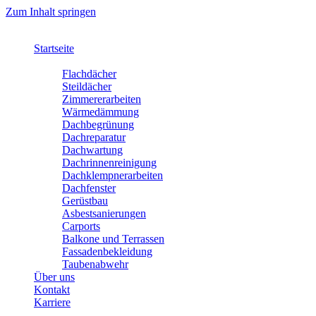
Zum Inhalt springen
Startseite
Leistungen
Flachdächer
Steildächer
Zimmererarbeiten
Wärmedämmung
Dachbegrünung
Dachreparatur
Dachwartung
Dachrinnenreinigung
Dachklempnerarbeiten
Dachfenster
Gerüstbau
Asbestsanierungen
Carports
Balkone und Terrassen
Fassadenbekleidung
Taubenabwehr
Über uns
Kontakt
Karriere