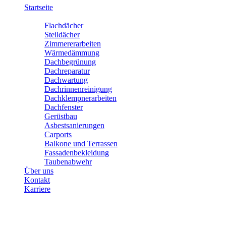
Startseite
Leistungen
Flachdächer
Steildächer
Zimmererarbeiten
Wärmedämmung
Dachbegrünung
Dachreparatur
Dachwartung
Dachrinnenreinigung
Dachklempnerarbeiten
Dachfenster
Gerüstbau
Asbestsanierungen
Carports
Balkone und Terrassen
Fassadenbekleidung
Taubenabwehr
Über uns
Kontakt
Karriere
Dachbegrünung