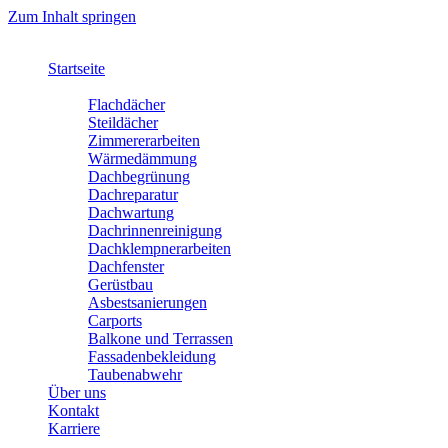
Zum Inhalt springen
Startseite
Leistungen
Flachdächer
Steildächer
Zimmererarbeiten
Wärmedämmung
Dachbegrünung
Dachreparatur
Dachwartung
Dachrinnenreinigung
Dachklempnerarbeiten
Dachfenster
Gerüstbau
Asbestsanierungen
Carports
Balkone und Terrassen
Fassadenbekleidung
Taubenabwehr
Über uns
Kontakt
Karriere