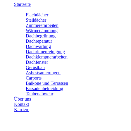
Startseite
Leistungen
Flachdächer
Steildächer
Zimmererarbeiten
Wärmedämmung
Dachbegrünung
Dachreparatur
Dachwartung
Dachrinnenreinigung
Dachklempnerarbeiten
Dachfenster
Gerüstbau
Asbestsanierungen
Carports
Balkone und Terrassen
Fassadenbekleidung
Taubenabwehr
Über uns
Kontakt
Karriere
AGBs