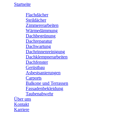
Startseite
Leistungen
Flachdächer
Steildächer
Zimmererarbeiten
Wärmedämmung
Dachbegrünung
Dachreparatur
Dachwartung
Dachrinnenreinigung
Dachklempnerarbeiten
Dachfenster
Gerüstbau
Asbestsanierungen
Carports
Balkone und Terrassen
Fassadenbekleidung
Taubenabwehr
Über uns
Kontakt
Karriere
Flachdächer