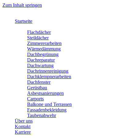
Zum Inhalt springen
Startseite
Leistungen
Flachdächer
Steildächer
Zimmererarbeiten
Wärmedämmung
Dachbegrünung
Dachreparatur
Dachwartung
Dachrinnenreinigung
Dachklempnerarbeiten
Dachfenster
Gerüstbau
Asbestsanierungen
Carports
Balkone und Terrassen
Fassadenbekleidung
Taubenabwehr
Über uns
Kontakt
Karriere